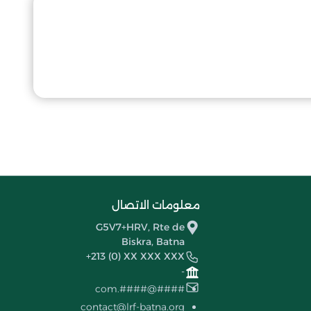
معلومات الاتصال
G5V7+HRV, Rte de
Biskra, Batna
+213 (0) XX XXX XXX
-
####@####.com
contact@lrf-batna.org