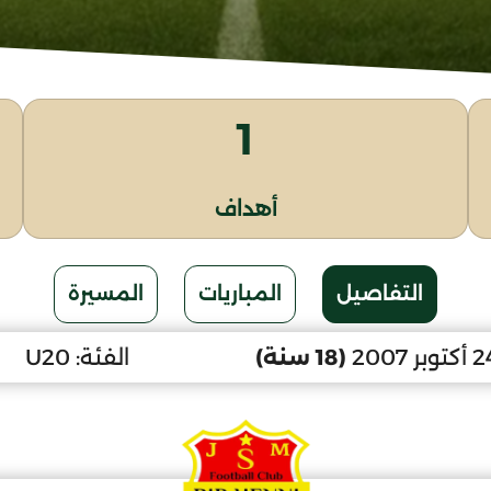
1
أهداف
التفاصيل
المباريات
المسيرة
(18 سنة)
الفئة:
U20