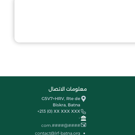
معلومات الاتصال
G5V7+HRV, Rte de
Biskra, Batna
+213 (0) XX XXX XXX
-
####@####.com
contact@lrf-batna.org