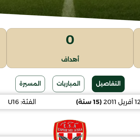
0
أهداف
التفاصيل
المباريات
المسيرة
(15 سنة)
الفئة:
U16