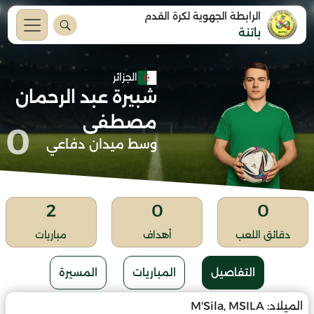
الرابطة الجهوية لكرة القدم
باتنة
الجزائر
شبيرة عبد الرحمان
مصطفى
0
وسط ميدان دفاعي
2
0
0
دقائق اللعب
أهداف
مباريات
التفاصيل
المباريات
المسيرة
الميلاد:
M'Sila, MSILA