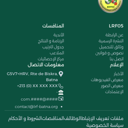
LRF05
المنافسات
عن الرابطة
الأندية
النشرة الرسمية
الرزنامة و النتائج
وثائق للتحميل
جدول الترتيب
نصوص و قوانين
الملاعب
اتصل بنا
مركز الإحصائيات
الإعلام
معلومات الاتصال
الأخبار
G5V7+HRV, Rte de Biskra,
معرض الفيديوهات
Batna
معرض الصور
+213 (0) XX XXX XXX
الإعتمادات
-
####@####.com
contact@lrf-batna.org
ملفات تعريف الإرتباط
الوظائف
المناقصات
الشروط و الأحكام
سياسة الخصوصية