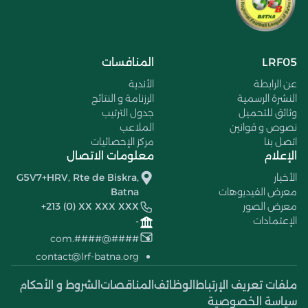
LRF05
المنافسات
عن الرابطة
الأندية
النشرة الرسمية
الرزنامة و النتائج
وثائق للتحميل
جدول الترتيب
نصوص و قوانين
الملاعب
اتصل بنا
مركز الإحصائيات
الإعلام
معلومات الاتصال
الأخبار
G5V7+HRV, Rte de Biskra,
معرض الفيديوهات
Batna
معرض الصور
+213 (0) XX XXX XXX
الإعتمادات
-
####@####.com
contact@lrf-batna.org
ملفات تعريف الإرتباط
الوظائف
المناقصات
الشروط و الأحكام
سياسة الخصوصية