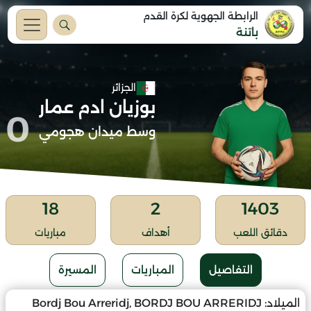
الرابطة الجهوية لكرة القدم
باتنة
الجزائر
بوزيان ادم عمار
0
وسط ميدان هجومي
18
2
1403
دقائق اللعب
أهداف
مباريات
التفاصيل
المباريات
المسيرة
الميلاد:
Bordj Bou Arreridj, BORDJ BOU ARRERIDJ