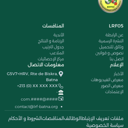
LRF05
المنافسات
عن الرابطة
الأندية
النشرة الرسمية
الرزنامة و النتائج
وثائق للتحميل
جدول الترتيب
نصوص و قوانين
الملاعب
اتصل بنا
مركز الإحصائيات
الإعلام
معلومات الاتصال
الأخبار
G5V7+HRV, Rte de Biskra,
معرض الفيديوهات
Batna
معرض الصور
+213 (0) XX XXX XXX
الإعتمادات
-
####@####.com
contact@lrf-batna.org
ملفات تعريف الإرتباط
الوظائف
المناقصات
الشروط و الأحكام
سياسة الخصوصية