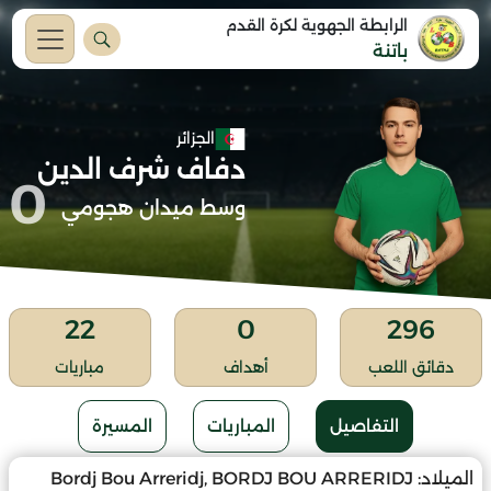
الرابطة الجهوية لكرة القدم
باتنة
الجزائر
دفاف شرف الدين
0
وسط ميدان هجومي
22
0
296
دقائق اللعب
أهداف
مباريات
التفاصيل
المباريات
المسيرة
الميلاد:
Bordj Bou Arreridj, BORDJ BOU ARRERIDJ