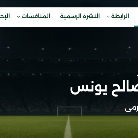
الرابطة
النشرة الرسمية
المنافسات
الإح
الح يونس
مى