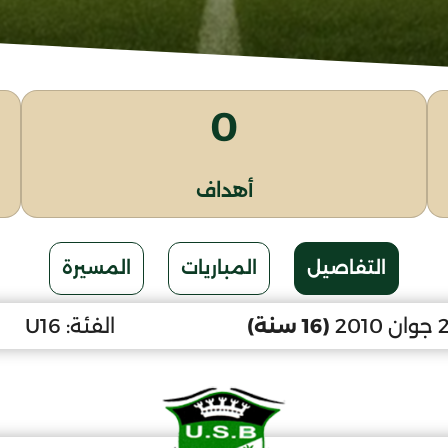
0
أهداف
التفاصيل
المباريات
المسيرة
(16 سنة)
الفئة:
U16