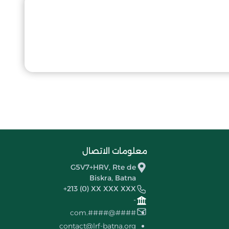
معلومات الاتصال
G5V7+HRV, Rte de
Biskra, Batna
+213 (0) XX XXX XXX
-
####@####.com
contact@lrf-batna.org