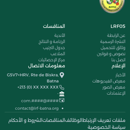
LRF05
المنافسات
عن الرابطة
الأندية
النشرة الرسمية
الرزنامة و النتائج
وثائق للتحميل
جدول الترتيب
نصوص و قوانين
الملاعب
اتصل بنا
مركز الإحصائيات
الإعلام
معلومات الاتصال
الأخبار
G5V7+HRV, Rte de Biskra,
معرض الفيديوهات
Batna
معرض الصور
+213 (0) XX XXX XXX
الإعتمادات
-
####@####.com
contact@lrf-batna.org
ملفات تعريف الإرتباط
الوظائف
المناقصات
الشروط و الأحكام
سياسة الخصوصية