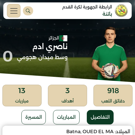
الرابطة الجهوية لكرة القدم
باتنة
الجزائر
ناصري ادم
0
وسط ميدان هجومي
13
3
918
دقائق اللعب
أهداف
مباريات
التفاصيل
المباريات
المسيرة
الميلاد:
Batna, OUED EL MA