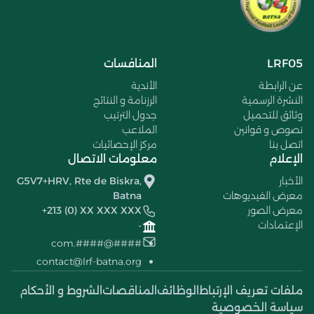
LRF05
المنافسات
عن الرابطة
الأندية
النشرة الرسمية
الرزنامة و النتائج
وثائق للتحميل
جدول الترتيب
نصوص و قوانين
الملاعب
اتصل بنا
مركز الإحصائيات
الإعلام
معلومات الاتصال
الأخبار
G5V7+HRV, Rte de Biskra,
معرض الفيديوهات
Batna
معرض الصور
+213 (0) XX XXX XXX
الإعتمادات
-
####@####.com
contact@lrf-batna.org
ملفات تعريف الإرتباط
الوظائف
المناقصات
الشروط و الأحكام
سياسة الخصوصية