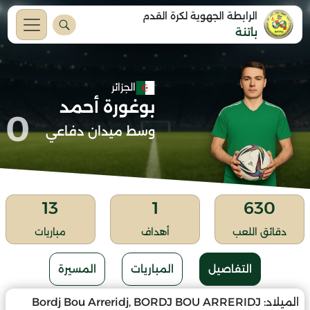
الرابطة الجهوية لكرة القدم
باتنة
الجزائر
بوغورة أحمد
0
وسط ميدان دفاعي
13
1
630
دقائق اللعب
أهداف
مباريات
التفاصيل
المباريات
المسيرة
الميلاد:
Bordj Bou Arreridj, BORDJ BOU ARRERIDJ