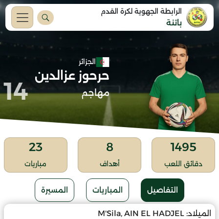
الرابطة الجهوية لكرة القدم
باتنة
الجزائر
حرحوز عزالدين
14
مهاجم
23
8
1495
دقائق اللعب
أهداف
مباريات
التفاصيل
المباريات
المسيرة
الميلاد:
M'Sila, AIN EL HADJEL