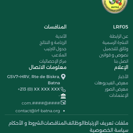
LRF05
المنافسات
عن الرابطة
الأندية
النشرة الرسمية
الرزنامة و النتائج
وثائق للتحميل
جدول الترتيب
نصوص و قوانين
الملاعب
اتصل بنا
مركز الإحصائيات
الإعلام
معلومات الاتصال
الأخبار
G5V7+HRV, Rte de Biskra,
معرض الفيديوهات
Batna
معرض الصور
+213 (0) XX XXX XXX
الإعتمادات
-
####@####.com
contact@lrf-batna.org
ملفات تعريف الإرتباط
الوظائف
المناقصات
الشروط و الأحكام
سياسة الخصوصية