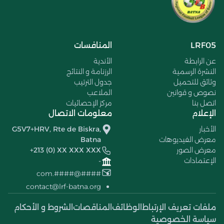
LRF05
المنافسات
عن الرابطة
الأندية
النشرة الرسمية
الرزنامة و النتائج
وثائق للتحميل
جدول الترتيب
نصوص و قوانين
الملاعب
اتصل بنا
مركز الإحصائيات
الإعلام
معلومات الاتصال
الأخبار
G5V7+HRV, Rte de Biskra,
معرض الفيديوهات
Batna
معرض الصور
+213 (0) XX XXX XXX
الإعتمادات
-
####@####.com
contact@lrf-batna.org
ملفات تعريف الإرتباط
الوظائف
المناقصات
الشروط و الأحكام
سياسة الخصوصية