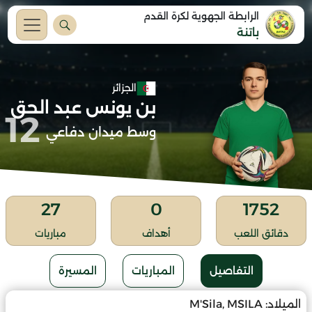
الرابطة الجهوية لكرة القدم
باتنة
الجزائر
بن يونس عبد الحق
12
وسط ميدان دفاعي
27
0
1752
دقائق اللعب
أهداف
مباريات
التفاصيل
المباريات
المسيرة
الميلاد:
M'Sila, MSILA