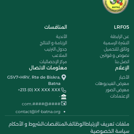
LRF05
المنافسات
عن الرابطة
الأندية
النشرة الرسمية
الرزنامة و النتائج
وثائق للتحميل
جدول الترتيب
نصوص و قوانين
الملاعب
اتصل بنا
مركز الإحصائيات
الإعلام
معلومات الاتصال
الأخبار
G5V7+HRV, Rte de Biskra,
معرض الفيديوهات
Batna
معرض الصور
+213 (0) XX XXX XXX
الإعتمادات
-
####@####.com
contact@lrf-batna.org
ملفات تعريف الإرتباط
الوظائف
المناقصات
الشروط و الأحكام
سياسة الخصوصية