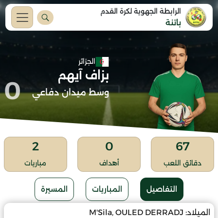
الرابطة الجهوية لكرة القدم
باتنة
الجزائر
بزاف آيهم
0
وسط ميدان دفاعي
2
0
67
دقائق اللعب
أهداف
مباريات
التفاصيل
المباريات
المسيرة
الميلاد:
M'Sila, OULED DERRADJ