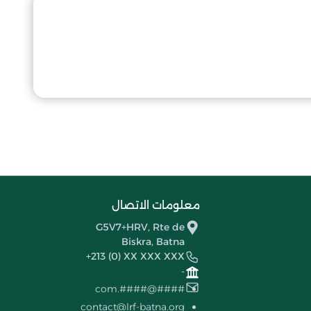
معلومات الاتصال
G5V7+HRV, Rte de
Biskra, Batna
+213 (0) XX XXX XXX
-
####@####.com
contact@lrf-batna.org