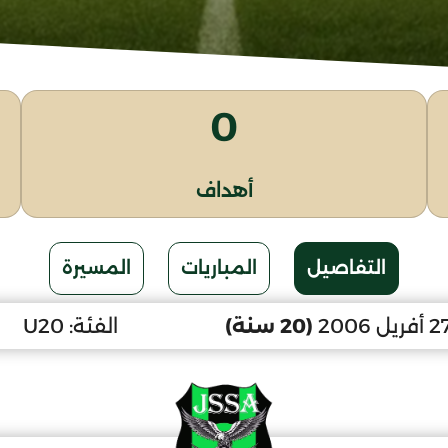
0
أهداف
التفاصيل
المباريات
المسيرة
(20 سنة)
الفئة:
U20