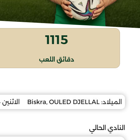
1115
دقائق اللعب
الميلاد:
Biskra, OULED DJELLAL
الاثنين 14 أوت 2006
النادي الحالي