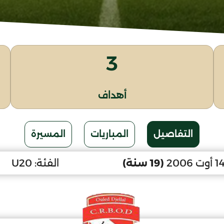
3
أهداف
التفاصيل
المباريات
المسيرة
(19 سنة)
الفئة:
U20