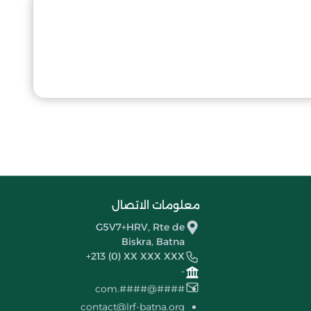
معلومات الاتصال
G5V7+HRV, Rte de
Biskra, Batna
+213 (0) XX XXX XXX
-
####@####.com
contact@lrf-batna.org