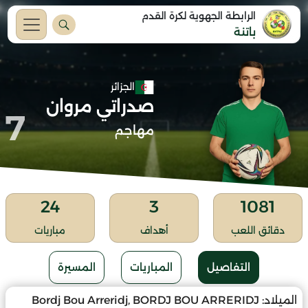
الرابطة الجهوية لكرة القدم
باتنة
الجزائر
صدراتي مروان
7
مهاجم
24
3
1081
دقائق اللعب
أهداف
مباريات
التفاصيل
المباريات
المسيرة
الميلاد:
Bordj Bou Arreridj, BORDJ BOU ARRERIDJ