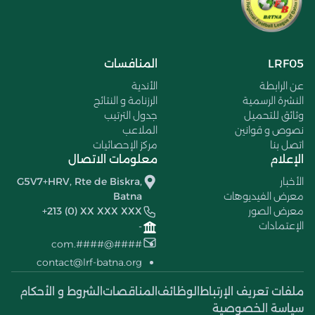
LRF05
المنافسات
عن الرابطة
الأندية
النشرة الرسمية
الرزنامة و النتائج
وثائق للتحميل
جدول الترتيب
نصوص و قوانين
الملاعب
اتصل بنا
مركز الإحصائيات
الإعلام
معلومات الاتصال
الأخبار
G5V7+HRV, Rte de Biskra,
معرض الفيديوهات
Batna
معرض الصور
+213 (0) XX XXX XXX
الإعتمادات
-
####@####.com
contact@lrf-batna.org
ملفات تعريف الإرتباط
الوظائف
المناقصات
الشروط و الأحكام
سياسة الخصوصية