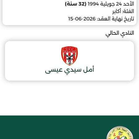
الأحد 24 جويلية 1994
(32 سنة)
الفئة:
أكابر
تاريخ نهاية العقد:
2026-06-15
النادي الحالي
أمل سيدي عيسى