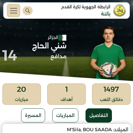
الرابطة الجهوية لكرة القدم
باتنة
الجزائر
شني الحاج
14
مدافع
20
1
1497
دقائق اللعب
أهداف
مباريات
التفاصيل
المباريات
المسيرة
الميلاد:
M'Sila, BOU SAADA