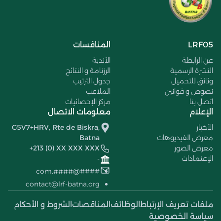
LRF05
المنافسات
عن الرابطة
الأندية
النشرة الرسمية
الرزنامة و النتائج
وثائق للتحميل
جدول الترتيب
نصوص و قوانين
الملاعب
اتصل بنا
مركز الإحصائيات
الإعلام
معلومات الاتصال
الأخبار
G5V7+HRV, Rte de Biskra,
معرض الفيديوهات
Batna
معرض الصور
+213 (0) XX XXX XXX
الإعتمادات
-
####@####.com
contact@lrf-batna.org
ملفات تعريف الإرتباط
الوظائف
المناقصات
الشروط و الأحكام
سياسة الخصوصية