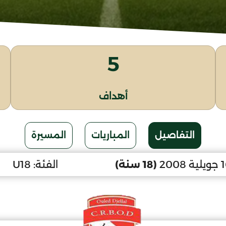
5
أهداف
التفاصيل
المباريات
المسيرة
(18 سنة)
الفئة:
U18