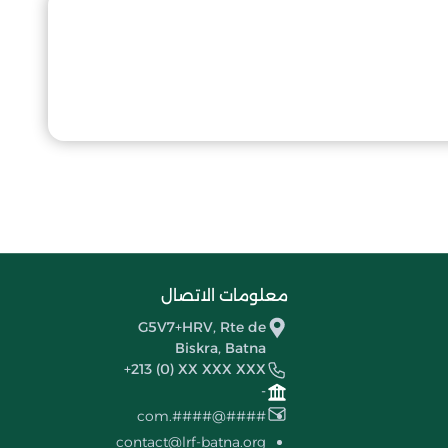
معلومات الاتصال
G5V7+HRV, Rte de
Biskra, Batna
+213 (0) XX XXX XXX
-
####@####.com
contact@lrf-batna.org