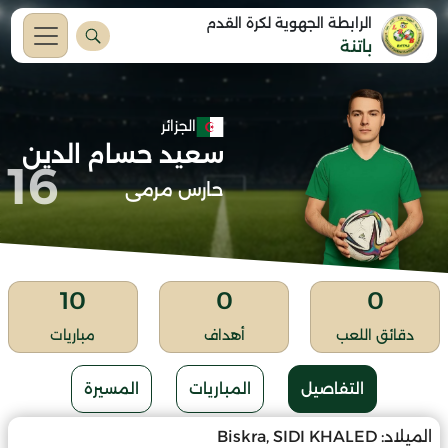
الرابطة الجهوية لكرة القدم
باتنة
الجزائر
سعيد حسام الدين
16
حارس مرمى
10
0
0
دقائق اللعب
أهداف
مباريات
التفاصيل
المباريات
المسيرة
الميلاد:
Biskra, SIDI KHALED