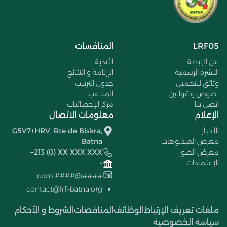
LRF05
المنافسات
عن الرابطة
الأندية
النشرة الرسمية
الرزنامة و النتائج
وثائق للتحميل
جدول الترتيب
نصوص و قوانين
الملاعب
اتصل بنا
مركز الإحصائيات
الإعلام
معلومات الاتصال
الأخبار
G5V7+HRV, Rte de Biskra,
معرض الفيديوهات
Batna
معرض الصور
+213 (0) XX XXX XXX
الإعتمادات
-
####@####.com
contact@lrf-batna.org
ملفات تعريف الإرتباط
الوظائف
المناقصات
الشروط و الأحكام
سياسة الخصوصية