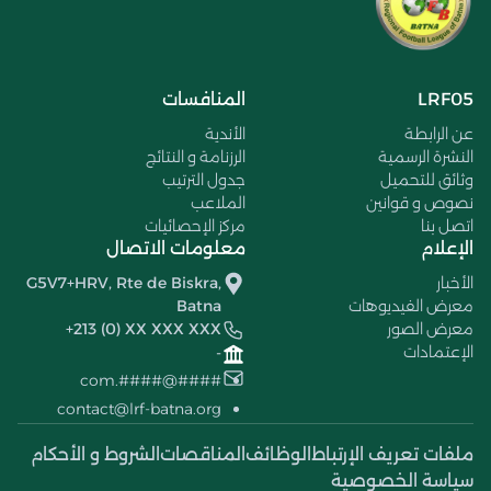
LRF05
المنافسات
عن الرابطة
الأندية
النشرة الرسمية
الرزنامة و النتائج
وثائق للتحميل
جدول الترتيب
نصوص و قوانين
الملاعب
اتصل بنا
مركز الإحصائيات
الإعلام
معلومات الاتصال
الأخبار
G5V7+HRV, Rte de Biskra,
معرض الفيديوهات
Batna
معرض الصور
+213 (0) XX XXX XXX
الإعتمادات
-
####@####.com
contact@lrf-batna.org
ملفات تعريف الإرتباط
الوظائف
المناقصات
الشروط و الأحكام
سياسة الخصوصية