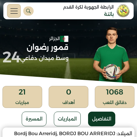
الرابطة الجهوية لكرة القدم
باتنة
الجزائر
قمور رضوان
24
وسط ميدان دفاعي
21
0
1068
دقائق اللعب
أهداف
مباريات
التفاصيل
المباريات
المسيرة
الميلاد:
Bordj Bou Arreridj, BORDJ BOU ARRERIDJ