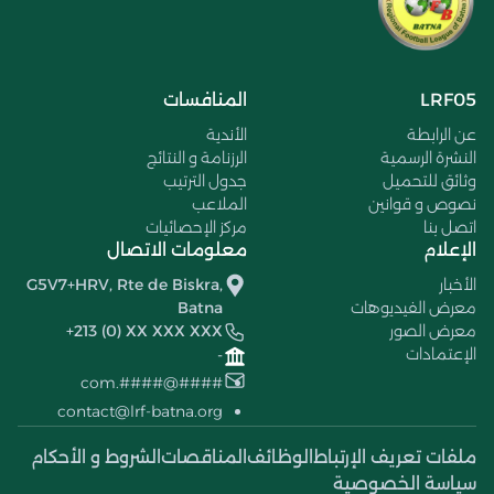
LRF05
المنافسات
عن الرابطة
الأندية
النشرة الرسمية
الرزنامة و النتائج
وثائق للتحميل
جدول الترتيب
نصوص و قوانين
الملاعب
اتصل بنا
مركز الإحصائيات
الإعلام
معلومات الاتصال
الأخبار
G5V7+HRV, Rte de Biskra,
معرض الفيديوهات
Batna
معرض الصور
+213 (0) XX XXX XXX
الإعتمادات
-
####@####.com
contact@lrf-batna.org
ملفات تعريف الإرتباط
الوظائف
المناقصات
الشروط و الأحكام
سياسة الخصوصية