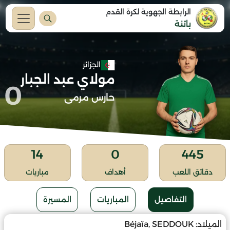
الرابطة الجهوية لكرة القدم
باتنة
الجزائر
مولاي عبد الجبار
0
حارس مرمى
14
0
445
دقائق اللعب
أهداف
مباريات
التفاصيل
المباريات
المسيرة
الميلاد:
Béjaïa, SEDDOUK