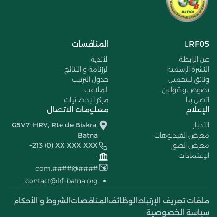
LRF05
المنافسات
عن الرابطة
الأندية
النشرة الرسمية
الرزنامة و النتائج
وثائق للتحميل
جدول الترتيب
نصوص و قوانين
الملاعب
اتصل بنا
مركز الإحصائيات
الإعلام
معلومات الاتصال
الأخبار
G5V7+HRV, Rte de Biskra,
معرض الفيديوهات
Batna
معرض الصور
+213 (0) XX XXX XXX
الإعتمادات
-
####@####.com
contact@lrf-batna.org
ملفات تعريف الإرتباط
الوظائف
المناقصات
الشروط و الأحكام
سياسة الخصوصية