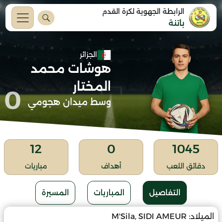
الرابطة الجهوية لكرة القدم
باتنة
الجزائر
هوشات محمد
المختار
0
وسط ميدان هجومي
12
0
1045
دقائق اللعب
أهداف
مباريات
التفاصيل
المباريات
المسيرة
الميلاد:
M'Sila, SIDI AMEUR