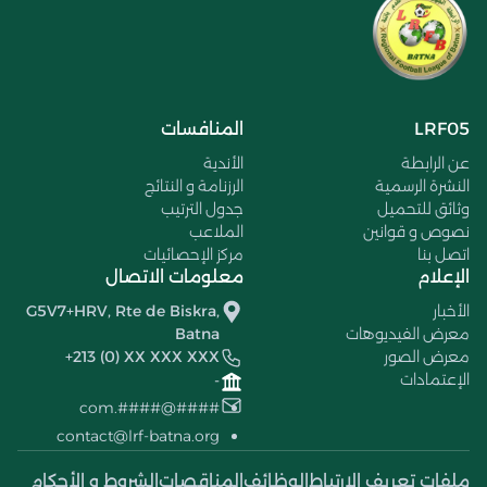
LRF05
المنافسات
عن الرابطة
الأندية
النشرة الرسمية
الرزنامة و النتائج
وثائق للتحميل
جدول الترتيب
نصوص و قوانين
الملاعب
اتصل بنا
مركز الإحصائيات
الإعلام
معلومات الاتصال
الأخبار
G5V7+HRV, Rte de Biskra,
معرض الفيديوهات
Batna
معرض الصور
+213 (0) XX XXX XXX
الإعتمادات
-
####@####.com
contact@lrf-batna.org
ملفات تعريف الإرتباط
الوظائف
المناقصات
الشروط و الأحكام