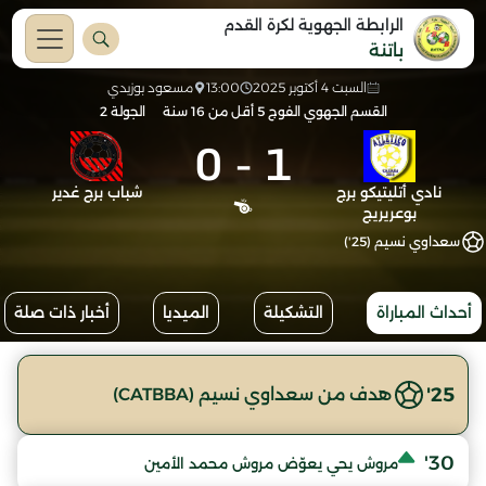
الرابطة الجهوية لكرة القدم
باتنة
السبت 4 أكتوبر 2025
13:00
مسعود بوزيدي
القسم الجهوي الفوج 5 أقل من 16 سنة
الجولة 2
0
-
1
نادي أتليتيكو برج
شباب برج غدير
بوعريريج
سعداوي نسيم (25')
أحداث المباراة
التشكيلة
الميديا
أخبار ذات صلة
25'
هدف من سعداوي نسيم (CATBBA)
30'
مروش يحي يعوّض مروش محمد الأمين