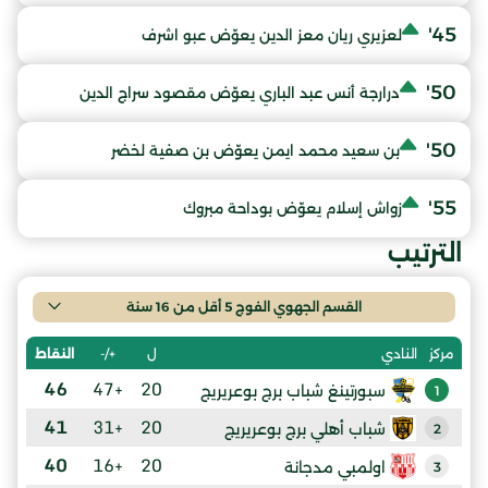
45'
لعزيري ريان معز الدين يعوّض عبو اشرف
50'
درارجة أنس عبد الباري يعوّض مقصود سراج الدين
50'
بن سعيد محمد ايمن يعوّض بن صفية لخضر
55'
زواش إسلام يعوّض بوداحة مبروك
الترتيب
القسم الجهوي الفوج 5 أقل من 16 سنة
ل
+/-
النقاط
مركز
النادي
46
+47
20
سبورتينغ شباب برج بوعريريج
1
41
+31
20
شباب أهلي برج بوعريريج
2
40
+16
20
اولمبي مدجانة
3