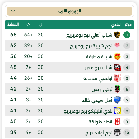
الجهوي الأول
ل
+/-
النقاط
مركز
النادي
68
+64
30
شباب أهلي برج بوعريريج
1
62
+39
30
نجم شبيبة برج بوعرريج
2
56
+20
30
شبيبة محارقة
3
45
+7
30
شباب برج غدير
4
44
+26
30
اولمبي مدجانة
5
42
+2
30
ترجي آريس
6
41
-3
30
أمل سيدي خالد
7
41
+3
30
نادي أتليتيكو برج بوعريريج
8
40
+3
30
اتحاد طولقة
9
39
+4
30
نجم أولاد دراج
10