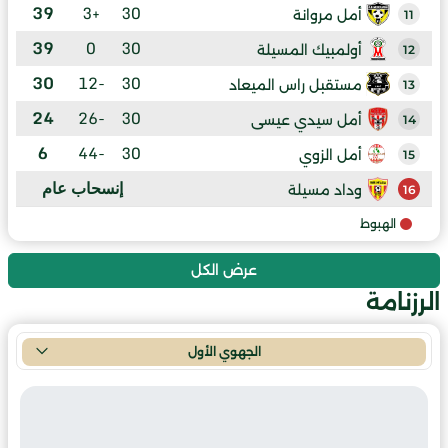
39
+3
30
أمل مروانة
11
39
0
30
أولمبيك المسيلة
12
30
-12
30
مستقبل راس الميعاد
13
24
-26
30
أمل سيدي عيسى
14
6
-44
30
أمل الزوي
15
إنسحاب عام
وداد مسيلة
16
الهبوط
عرض الكل
الرزنامة
الجهوي الأول