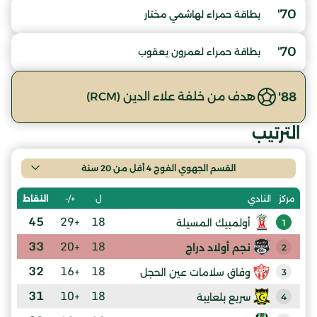
70'
بطاقة حمراء لهاشمي مختار
70'
بطاقة حمراء لعمرون يعقوب
88'
هدف من خلفة علاء الدين (RCM)
الترتيب
القسم الجهوي الفوج 4 أقل من 20 سنة
ل
+/-
النقاط
مركز
النادي
45
+29
18
أولمبيك المسيلة
1
33
+20
18
نجم أولاد دراج
2
32
+16
18
وفاق سلامات عين الحجل
3
31
+10
18
سريع بلعايبة
4