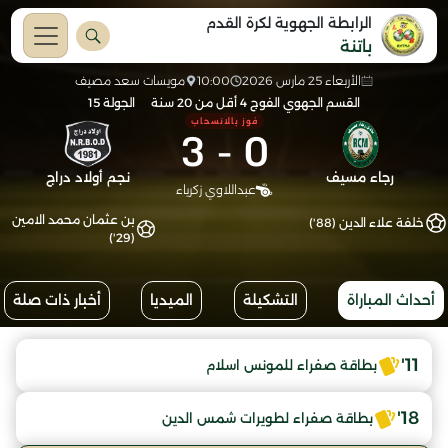
الرابطة الجهوية لكرة القدم
باتنة
الأربعاء 25 مارس 2026
10:00
مويسات سعد مصيف
القسم الجهوي الفوج 4 أقل من 20 سنة
الجولة 15
فوز بالانسحاب
3
-
0
رجاء مسيف
نجم أولاد دراج
عبداللاوي زكرياء
بن عثمان محمد الامين
خلفة علاء الدين (88')
(29')
أحداث المباراة
التشكيلة
الميديا
أخبار ذات صلة
11'
بطاقة صفراء للمونس اسلام
18'
بطاقة صفراء لطويرات شمس الدين