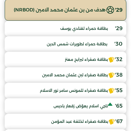
29'
هدف من بن عثمان محمد الامين (NRBOD)
29'
بطاقة حمراء لقنادي يوسف
30'
بطاقة حمراء لطويرات شمس الدين
32'
بطاقة صفراء لبرابح معتز
38'
بطاقة صفراء لبن عثمان محمد الامين
55'
بطاقة صفراء للمونس سامر نور الاسلام
65'
ناجي اسلام يعوّض زقعار باديس
67'
بطاقة صفراء لخلفة عبد المؤمن