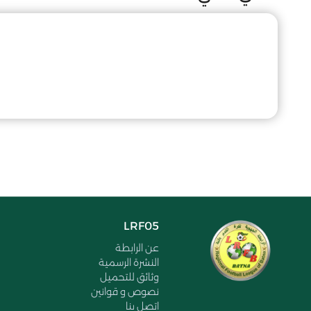
LRF05
عن الرابطة
النشرة الرسمية
وثائق للتحميل
نصوص و قوانين
اتصل بنا