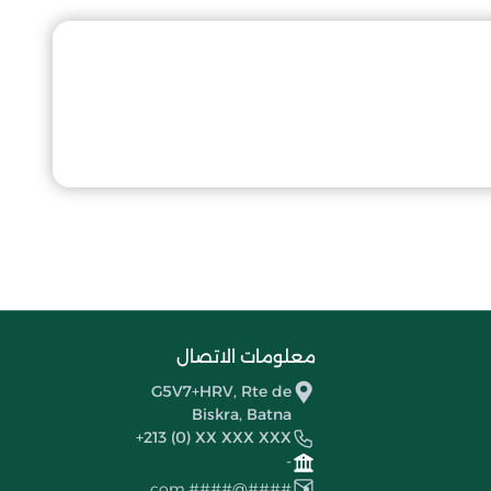
معلومات الاتصال
G5V7+HRV, Rte de
Biskra, Batna
+213 (0) XX XXX XXX
-
####@####.com