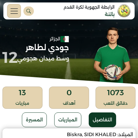
الرابطة الجهوية لكرة القدم
باتنة
الجزائر
جودي لطاهر
12
وسط ميدان هجومي
13
0
1073
دقائق اللعب
أهداف
مباريات
التفاصيل
المباريات
المسيرة
الميلاد:
Biskra, SIDI KHALED