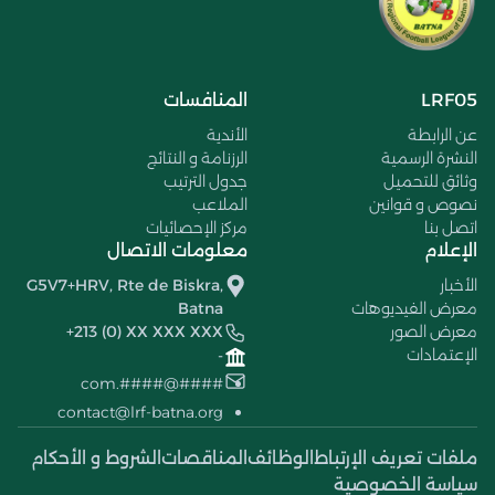
LRF05
المنافسات
عن الرابطة
الأندية
النشرة الرسمية
الرزنامة و النتائج
وثائق للتحميل
جدول الترتيب
نصوص و قوانين
الملاعب
اتصل بنا
مركز الإحصائيات
الإعلام
معلومات الاتصال
الأخبار
G5V7+HRV, Rte de Biskra,
معرض الفيديوهات
Batna
معرض الصور
+213 (0) XX XXX XXX
الإعتمادات
-
####@####.com
contact@lrf-batna.org
ملفات تعريف الإرتباط
الوظائف
المناقصات
الشروط و الأحكام
سياسة الخصوصية