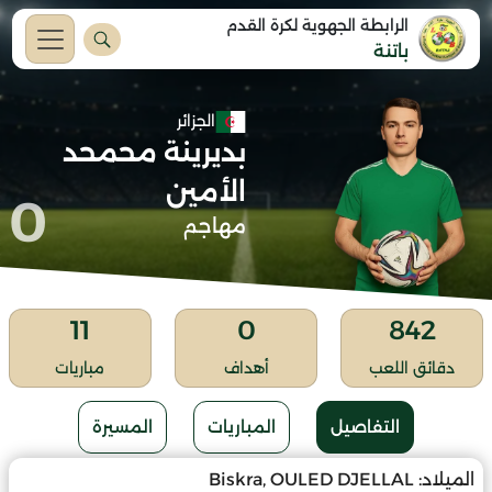
الرابطة الجهوية لكرة القدم
باتنة
الجزائر
بديرينة محمحد
الأمين
0
مهاجم
11
0
842
دقائق اللعب
أهداف
مباريات
التفاصيل
المباريات
المسيرة
الميلاد:
Biskra, OULED DJELLAL