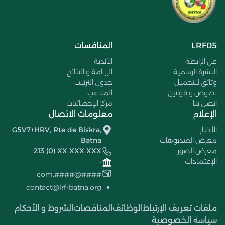
LRF05
المنافسات
عن الرابطة
الأندية
النشرة الرسمية
الرزنامة و النتائج
وثائق للتحميل
جدول الترتيب
نصوص و قوانين
الملاعب
اتصل بنا
مركز الإحصائيات
الإعلام
معلومات الاتصال
الأخبار
G5V7+HRV, Rte de Biskra,
معرض الفيديوهات
Batna
معرض الصور
+213 (0) XX XXX XXX
الإعتمادات
-
####@####.com
contact@lrf-batna.org
ملفات تعريف الإرتباط
الوظائف
المناقصات
الشروط و الأحكام
سياسة الخصوصية