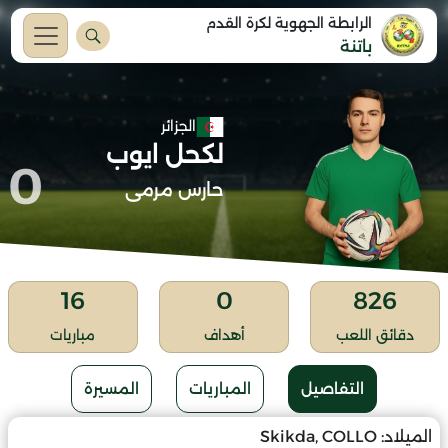
الرابطة الجهوية لكرة القدم
باتنة
الجزائر
لكحل ايوب
0
حارس مرمى
16
0
826
دقائق اللعب
أهداف
مباريات
التفاصيل
المباريات
المسيرة
الميلاد:
Skikda, COLLO