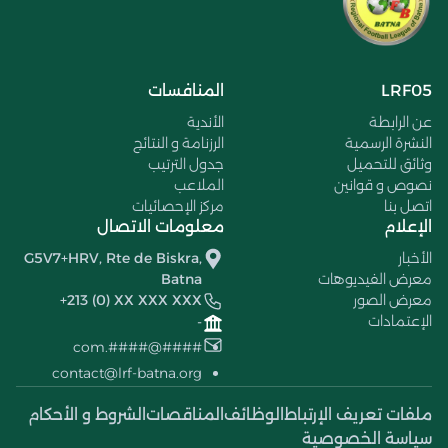
LRF05
المنافسات
عن الرابطة
الأندية
النشرة الرسمية
الرزنامة و النتائج
وثائق للتحميل
جدول الترتيب
نصوص و قوانين
الملاعب
اتصل بنا
مركز الإحصائيات
الإعلام
معلومات الاتصال
الأخبار
G5V7+HRV, Rte de Biskra,
معرض الفيديوهات
Batna
معرض الصور
+213 (0) XX XXX XXX
الإعتمادات
-
####@####.com
contact@lrf-batna.org
ملفات تعريف الإرتباط
الوظائف
المناقصات
الشروط و الأحكام
سياسة الخصوصية