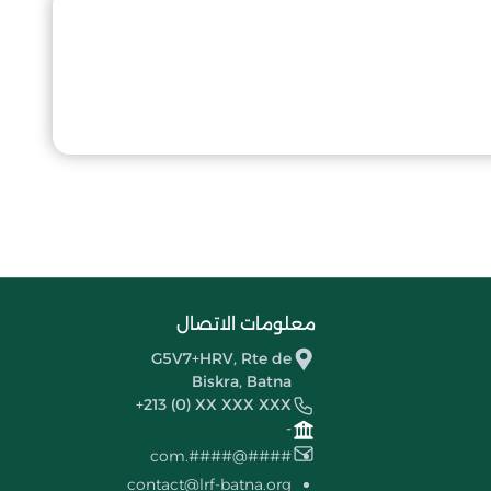
معلومات الاتصال
G5V7+HRV, Rte de
Biskra, Batna
+213 (0) XX XXX XXX
-
####@####.com
contact@lrf-batna.org