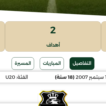
2
أهداف
التفاصيل
المباريات
المسيرة
(18 سنة)
الفئة:
U20