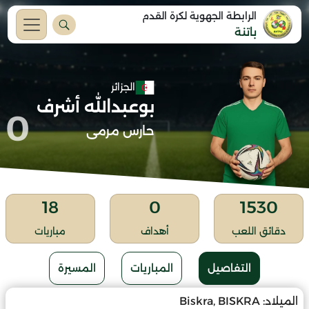
الرابطة الجهوية لكرة القدم
باتنة
الجزائر
بوعبدالله أشرف
0
حارس مرمى
18
0
1530
دقائق اللعب
أهداف
مباريات
التفاصيل
المباريات
المسيرة
الميلاد:
Biskra, BISKRA