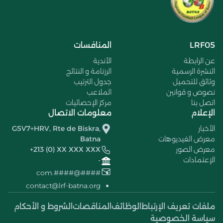
LRF05
المنافسات
عن الرابطة
الأندية
النشرة الرسمية
الرزنامة و النتائج
وثائق للتحميل
جدول الترتيب
نصوص و قوانين
الملاعب
اتصل بنا
مركز الإحصائيات
الإعلام
معلومات الاتصال
الأخبار
G5V7+HRV, Rte de Biskra,
معرض الفيديوهات
Batna
معرض الصور
+213 (0) XX XXX XXX
الإعتمادات
-
####@####.com
contact@lrf-batna.org
ملفات تعريف الإرتباط
الوظائف
المناقصات
الشروط و الأحكام
سياسة الخصوصية