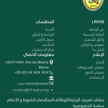
LRF05
المنافسات
عن الرابطة
الأندية
النشرة الرسمية
الرزنامة و النتائج
وثائق للتحميل
جدول الترتيب
نصوص و قوانين
الملاعب
اتصل بنا
مركز الإحصائيات
الإعلام
معلومات الاتصال
الأخبار
G5V7+HRV, Rte de Biskra,
معرض الفيديوهات
Batna
معرض الصور
+213 (0) XX XXX XXX
الإعتمادات
-
####@####.com
contact@lrf-batna.org
ملفات تعريف الإرتباط
الوظائف
المناقصات
الشروط و الأحكام
سياسة الخصوصية