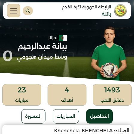
الرابطة الجهوية لكرة القدم
باتنة
الجزائر
ببانة عبدالرحيم
0
وسط ميدان هجومي
23
4
1493
دقائق اللعب
أهداف
مباريات
التفاصيل
المباريات
المسيرة
الميلاد:
Khenchela, KHENCHELA