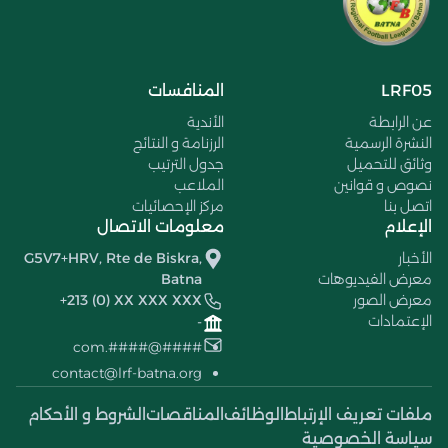
LRF05
المنافسات
عن الرابطة
الأندية
النشرة الرسمية
الرزنامة و النتائج
وثائق للتحميل
جدول الترتيب
نصوص و قوانين
الملاعب
اتصل بنا
مركز الإحصائيات
الإعلام
معلومات الاتصال
الأخبار
G5V7+HRV, Rte de Biskra,
معرض الفيديوهات
Batna
معرض الصور
+213 (0) XX XXX XXX
الإعتمادات
-
####@####.com
contact@lrf-batna.org
ملفات تعريف الإرتباط
الوظائف
المناقصات
الشروط و الأحكام
سياسة الخصوصية