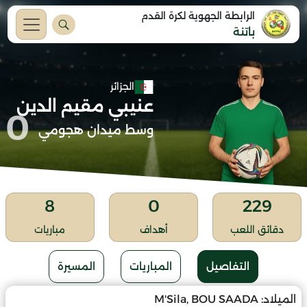
الرابطة الجهوية لكرة القدم
باتنة
الجزائر
عنيبي مقيم الدين
0
وسط ميدان هجومي
8
0
229
دقائق اللعب
أهداف
مباريات
التفاصيل
المباريات
المسيرة
الميلاد:
M'Sila, BOU SAADA