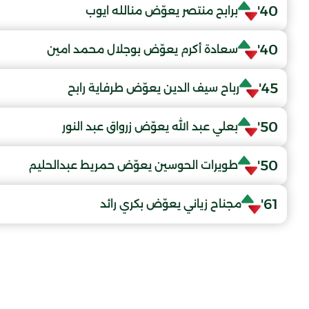
40'
برابح منتصر يعوّض منالله ايوب
40'
سعادة أكرم يعوّض بوجلال محمد امين
45'
رباح سيف الدين يعوّض طرفاية رابح
50'
بعلي عبد الله يعوّض زرواق عبد النور
50'
طويرات الحوسين يعوّض حمريط عبدالحليم
61'
مجناح زياني يعوّض بكري رائد