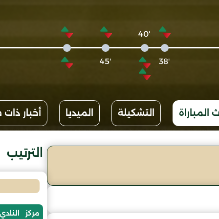
'40
'45
'38
 المباراة
التشكيلة
الميديا
أخبار ذات 
الترتيب
مركز
النادي