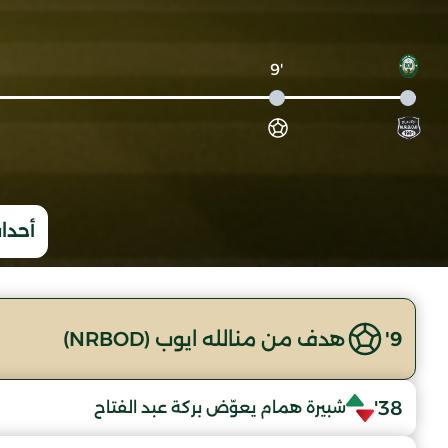
'9
أحداث
9'
هدف من منالله ايوب (NRBOD)
38'
شبيرة همام يعوّض بركة عبد الفتاح