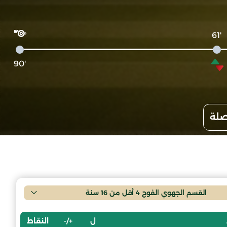
'61
'90
صلة
القسم الجهوي الفوج 4 أقل من 16 سنة
ل
+/-
النقاط