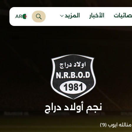
صائيات
الأخبار
المزيد
AR
نجم أولاد دراج
منالله ايوب (9')