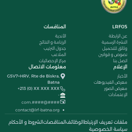
LRF05
المنافسات
عن الرابطة
الأندية
النشرة الرسمية
الرزنامة و النتائج
وثائق للتحميل
جدول الترتيب
نصوص و قوانين
الملاعب
اتصل بنا
مركز الإحصائيات
الإعلام
معلومات الاتصال
الأخبار
G5V7+HRV, Rte de Biskra,
معرض الفيديوهات
Batna
معرض الصور
+213 (0) XX XXX XXX
الإعتمادات
-
####@####.com
contact@lrf-batna.org
ملفات تعريف الإرتباط
الوظائف
المناقصات
الشروط و الأحكام
سياسة الخصوصية