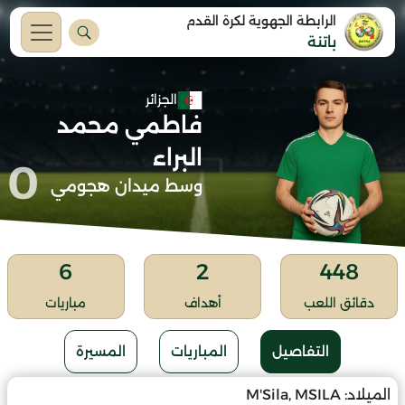
الرابطة الجهوية لكرة القدم
باتنة
الجزائر
فاطمي محمد
البراء
0
وسط ميدان هجومي
6
2
448
دقائق اللعب
أهداف
مباريات
التفاصيل
المباريات
المسيرة
الميلاد:
M'Sila, MSILA