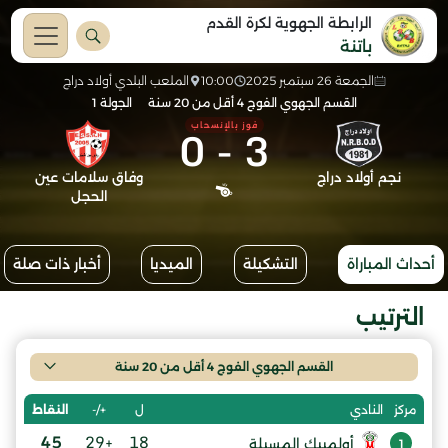
الرابطة الجهوية لكرة القدم
باتنة
الجمعة 26 سبتمبر 2025
10:00
الملعب البلدي أولاد دراج
القسم الجهوي الفوج 4 أقل من 20 سنة
الجولة 1
0
-
3
فوز بالإنسحاب
نجم أولاد دراج
وفاق سلامات عين
الحجل
أحداث المباراة
التشكيلة
الميديا
أخبار ذات صلة
الترتيب
القسم الجهوي الفوج 4 أقل من 20 سنة
ل
+/-
النقاط
مركز
النادي
45
+29
18
أولمبيك المسيلة
1