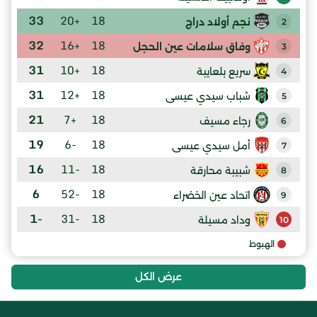
33
+20
18
نجم أولاد دراج
2
32
+16
18
وفاق سلامات عين الحجل
3
31
+10
18
سريع بلعايبة
4
31
+12
18
شباب سيدي عيسى
5
21
+7
18
رجاء مسيف
6
19
-6
18
أمل سيدي عيسى
7
16
-11
18
شبيبة محارقة
8
6
-52
18
اتحاد عين الخضراء
9
-1
-31
18
وداد مسيلة
10
الهبوط
عرض الكل