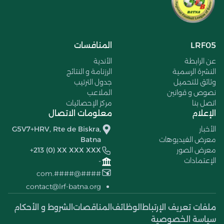
LRF05
المنافسات
عن الرابطة
الأندية
النشرة الرسمية
الرزنامة و النتائج
وثائق للتحميل
جدول الترتيب
نصوص و قوانين
الملاعب
اتصل بنا
مركز الإحصائيات
الإعلام
معلومات الاتصال
الأخبار
G5V7+HRV, Rte de Biskra,
معرض الفيديوهات
Batna
معرض الصور
+213 (0) XX XXX XXX
الإعتمادات
-
####@####.com
contact@lrf-batna.org
ملفات تعريف الإرتباط
الوظائف
المناقصات
الشروط و الأحكام
سياسة الخصوصية