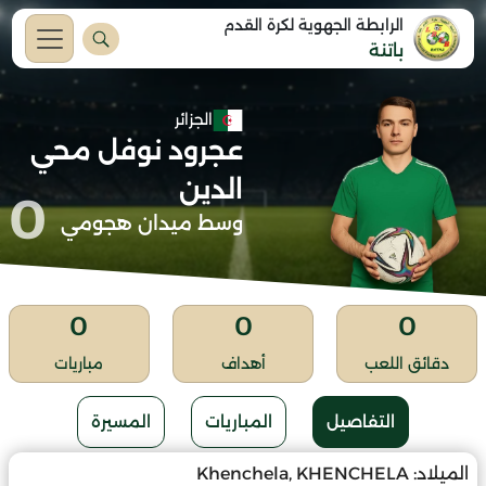
الرابطة الجهوية لكرة القدم
باتنة
الجزائر
عجرود نوفل محي
الدين
0
وسط ميدان هجومي
0
0
0
دقائق اللعب
أهداف
مباريات
التفاصيل
المباريات
المسيرة
الميلاد:
Khenchela, KHENCHELA