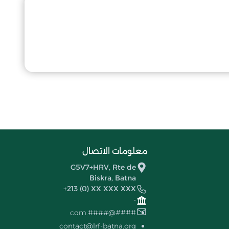
معلومات الاتصال
G5V7+HRV, Rte de
Biskra, Batna
+213 (0) XX XXX XXX
-
####@####.com
contact@lrf-batna.org