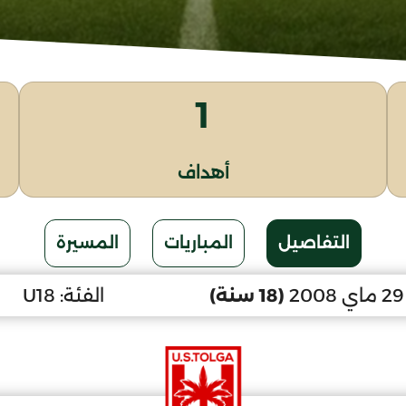
1
أهداف
التفاصيل
المباريات
المسيرة
(18 سنة)
الفئة:
U18