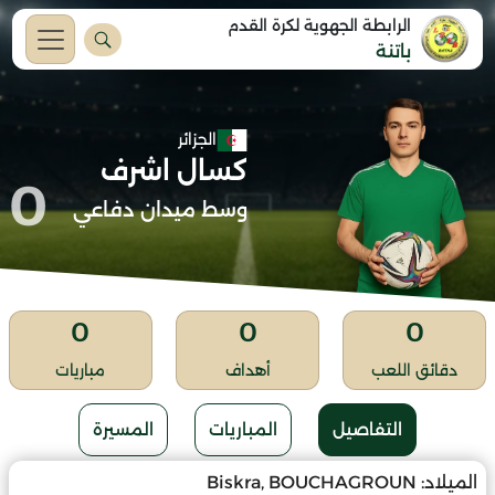
الرابطة الجهوية لكرة القدم
باتنة
الجزائر
كسال اشرف
0
وسط ميدان دفاعي
0
0
0
دقائق اللعب
أهداف
مباريات
التفاصيل
المباريات
المسيرة
الميلاد:
Biskra, BOUCHAGROUN