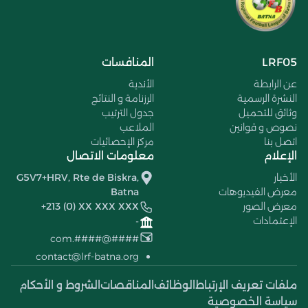
LRF05
المنافسات
عن الرابطة
الأندية
النشرة الرسمية
الرزنامة و النتائج
وثائق للتحميل
جدول الترتيب
نصوص و قوانين
الملاعب
اتصل بنا
مركز الإحصائيات
الإعلام
معلومات الاتصال
الأخبار
G5V7+HRV, Rte de Biskra,
معرض الفيديوهات
Batna
معرض الصور
+213 (0) XX XXX XXX
الإعتمادات
-
####@####.com
contact@lrf-batna.org
ملفات تعريف الإرتباط
الوظائف
المناقصات
الشروط و الأحكام
سياسة الخصوصية