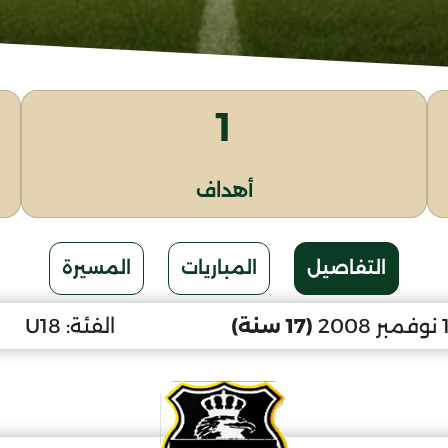
1
أهداف
التفاصيل
المباريات
المسيرة
(17 سنة)
الفئة:
U18