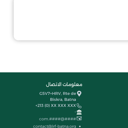
معلومات الاتصال
G5V7+HRV, Rte de
Biskra, Batna
+213 (0) XX XXX XXX
-
####@####.com
contact@lrf-batna.org