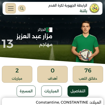
الرابطة الجهوية لكرة القدم
باتنة
الجزائر
مزار عبد العزيز
13
مهاجم
2
0
76
دقائق اللعب
أهداف
مباريات
التفاصيل
المباريات
المسيرة
الميلاد:
Constantine, CONSTANTINE