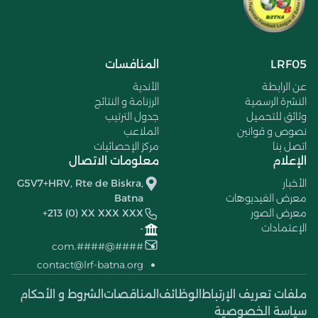
LRF05
المنافسات
عن الرابطة
الأندية
النشرة الرسمية
الرزنامة و النتائج
وثائق للتحميل
جدول الترتيب
نصوص و قوانين
الملاعب
اتصل بنا
مركز الإحصائيات
الإعلام
معلومات الاتصال
الأخبار
G5V7+HRV, Rte de Biskra,
معرض الفيديوهات
Batna
معرض الصور
+213 (0) XX XXX XXX
الإعتمادات
-
####@####.com
contact@lrf-batna.org
ملفات تعريف الإرتباط
الوظائف
المناقصات
الشروط و الأحكام
سياسة الخصوصية