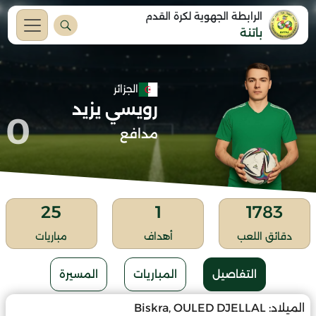
الرابطة الجهوية لكرة القدم
باتنة
الجزائر
رويسي يزيد
0
مدافع
25
1
1783
دقائق اللعب
أهداف
مباريات
التفاصيل
المباريات
المسيرة
الميلاد:
Biskra, OULED DJELLAL