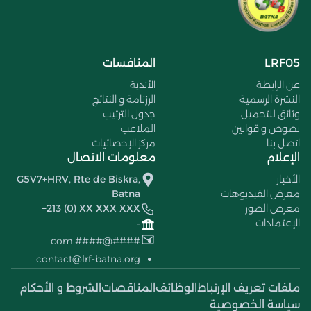
LRF05
المنافسات
عن الرابطة
الأندية
النشرة الرسمية
الرزنامة و النتائج
وثائق للتحميل
جدول الترتيب
نصوص و قوانين
الملاعب
اتصل بنا
مركز الإحصائيات
الإعلام
معلومات الاتصال
الأخبار
G5V7+HRV, Rte de Biskra,
معرض الفيديوهات
Batna
معرض الصور
+213 (0) XX XXX XXX
الإعتمادات
-
####@####.com
contact@lrf-batna.org
ملفات تعريف الإرتباط
الوظائف
المناقصات
الشروط و الأحكام
سياسة الخصوصية