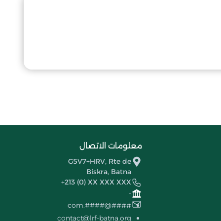
معلومات الاتصال
G5V7+HRV, Rte de
Biskra, Batna
+213 (0) XX XXX XXX
-
####@####.com
contact@lrf-batna.org