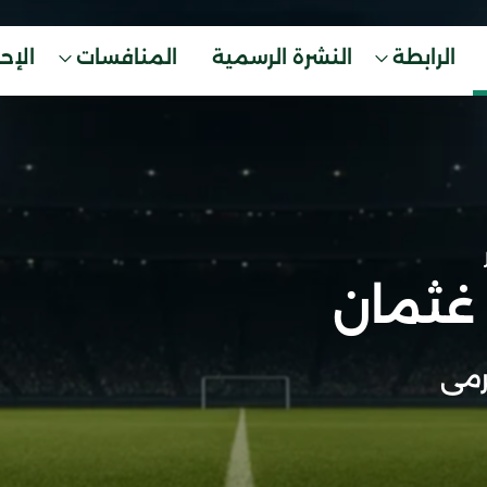
الرابطة
النشرة الرسمية
المنافسات
الإح
 غثمان
مى