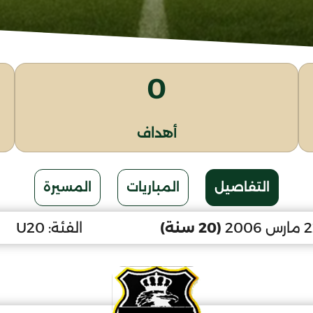
0
أهداف
التفاصيل
المباريات
المسيرة
(20 سنة)
الفئة:
U20