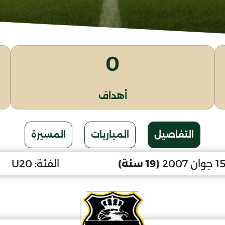
0
أهداف
التفاصيل
المباريات
المسيرة
(19 سنة)
الفئة:
U20