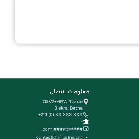
معلومات الاتصال
G5V7+HRV, Rte de
Biskra, Batna
+213 (0) XX XXX XXX
-
####@####.com
contact@lrf-batna.org