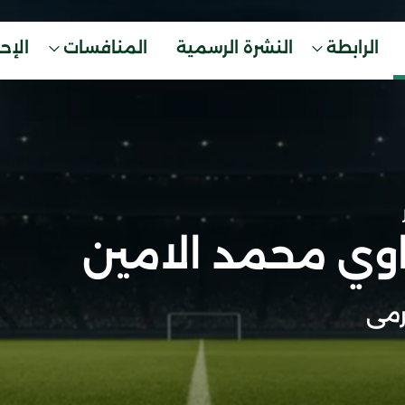
الرابطة
النشرة الرسمية
المنافسات
الإح
وي محمد الامين
مى