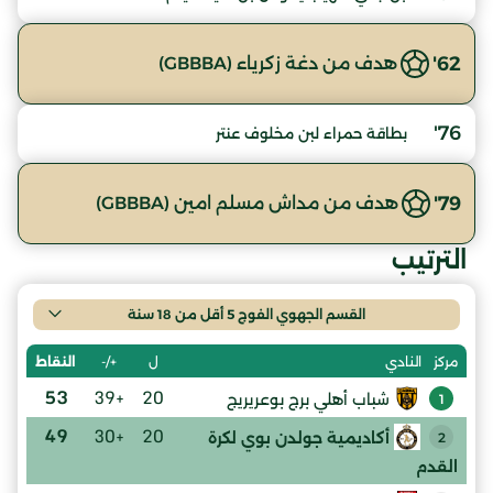
62'
هدف من دغة زكرياء (GBBBA)
76'
بطاقة حمراء لبن مخلوف عنتر
79'
هدف من مداش مسلم امين (GBBBA)
الترتيب
القسم الجهوي الفوج 5 أقل من 18 سنة
ل
+/-
النقاط
مركز
النادي
53
+39
20
شباب أهلي برج بوعريريج
1
49
+30
20
أكاديمية جولدن بوي لكرة
2
القدم