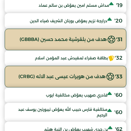
19'
مداش مسلم امين يعوّض بن سالم عماد
20'
درارجة نزيم يعوّض بورنان الشريف ضياء الدين
31'
هدف من بلقرشية محمد حسين (GBBBA)
32'
بطاقة صفراء لمقيدش عبد المؤمن اسلام
33'
هدف من هويرات عيسى عبد الاله (CRBG)
60'
قادري صهيب يعوّض مخالفية ايوب
مخالفية فارس حبيب الله يعوّض تيبورتين يوسف عبد
60'
الرحيم
62'
بن جدي شهيب يعوّض بن النية هيثم