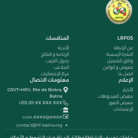
LRF05
المنافسات
عن الرابطة
الأندية
النشرة الرسمية
الرزنامة و النتائج
وثائق للتحميل
جدول الترتيب
نصوص و قوانين
الملاعب
اتصل بنا
مركز الإحصائيات
الإعلام
معلومات الاتصال
الأخبار
G5V7+HRV, Rte de Biskra,
معرض الفيديوهات
Batna
معرض الصور
+213 (0) XX XXX XXX
الإعتمادات
-
####@####.com
contact@lrf-batna.org
ملفات تعريف الإرتباط
الوظائف
المناقصات
الشروط و الأحكام