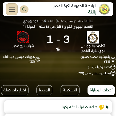
الرابطة الجهوية لكرة القدم
باتنة
الثلاثاء 30 ديسمبر 2026
14:00
مسعود بوزيدي
القسم الجهوي الفوج 5 أقل من 18 سنة
الجولة 11
1
-
3
أكاديمية جولدن
شباب برج غدير
بوي لكرة القدم
بلقرشية محمد حسين
هويرات عيسى عبد الاله
(33')
(31')
دغة زكرياء (62')
مداش مسلم امين (79')
أحداث المباراة
التشكيلة
الميديا
أخبار ذات صلة
4'
بطاقة صفراء لدغة زكرياء