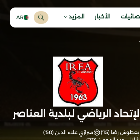
صائيات
الأخبار
المزيد
AR
لإتحاد الرياضي لبلدية العناصر
بعطوش رضا (15')
ميرازي علاء الدين (50')
شلالي عبد المومن (70')