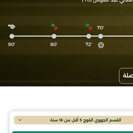
'70
'90
'80
'72
صلة
القسم الجهوي الفوج 5 أقل من 18 سنة