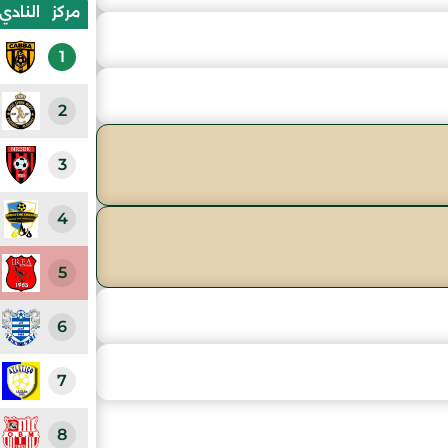
مركز
النادي
1
2
3
4
5
6
7
8