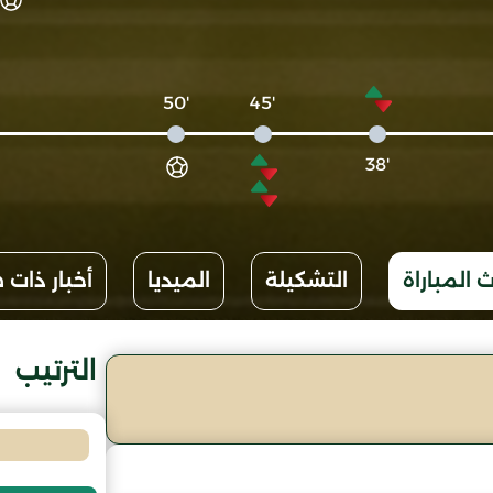
'50
'45
'38
 المباراة
التشكيلة
الميديا
أخبار ذات 
الترتيب