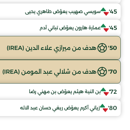
45'
سويسي صهيب يعوّض طاهري يحيى
45'
عمارة هارون يعوّض تباني آدم
50'
هدف من ميرازي علاء الدين (IREA)
70'
هدف من شلالي عبد المومن (IREA)
72'
بن النية هيثم يعوّض بن مهني رضا
80'
زياني أكرم يعوّض ريغي حسان عبد الاله