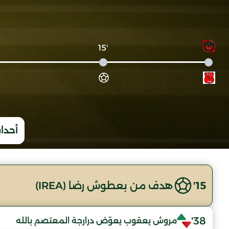
'15
أحداث
15'
هدف من بعطوش رضا (IREA)
38'
مروش يعقوب يعوّض درارجة المعتصم بالله