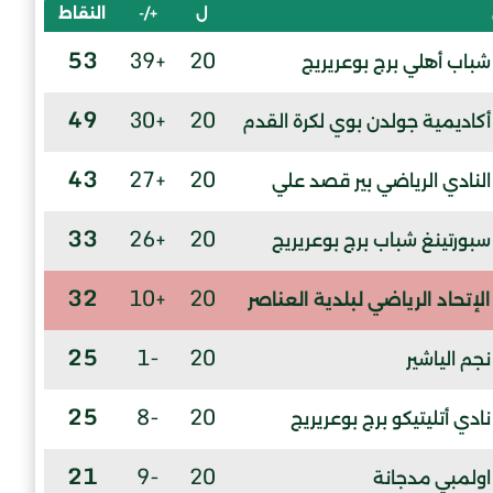
ل
+/-
النقاط
53
+39
20
شباب أهلي برج بوعريريج
49
+30
20
أكاديمية جولدن بوي لكرة القدم
43
+27
20
النادي الرياضي بير قصد علي
33
+26
20
سبورتينغ شباب برج بوعريريج
32
+10
20
الإتحاد الرياضي لبلدية العناصر
25
-1
20
نجم الياشير
25
-8
20
نادي أتليتيكو برج بوعريريج
21
-9
20
اولمبي مدجانة