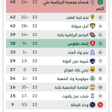
48
+24
22
قدماء جمعية الرياضية علي
1
النمر
42
+31
22
نجم ثنية العابد
2
42
+28
22
أمل مروانة
3
39
+24
22
البراعم الرياضية باتنة
4
38
+9
22
إتحاد نقاوس
5
33
+1
22
نجم واد الماء
6
29
-13
22
شبيبة عين التوتة
7
27
0
22
ترجي بارك فوراج
8
24
+1
22
مولودية واد الشعبة
9
16
-35
22
الإقامة الجامعية باتنة
10
15
-17
22
شباب عين ياقوت
11
9
-53
22
وداد الزمالة
12