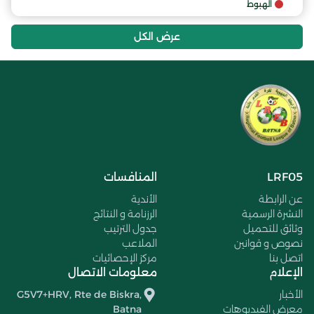
الهبوط
عرض الكل
LRF05
المنافسات
عن الرابطة
الأندية
النشرة الرسمية
الرزنامة و النتائج
وثائق للتحميل
جدول الترتيب
نصوص و قوانين
الملاعب
اتصل بنا
مركز الإحصائيات
الإعلام
معلومات الاتصال
الأخبار
G5V7+HRV, Rte de Biskra,
معرض الفيديوهات
Batna