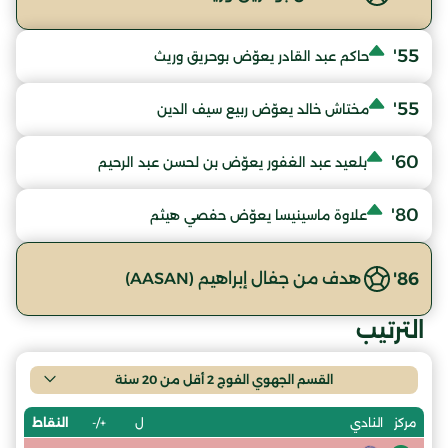
55'
حاكم عبد القادر يعوّض بوحريق وريث
55'
مختاش خالد يعوّض ربيع سيف الدين
60'
بلعيد عبد الغفور يعوّض بن لحسن عبد الرحيم
80'
علاوة ماسينيسا يعوّض حفصي هيثم
86'
هدف من جفال إبراهيم (AASAN)
الترتيب
القسم الجهوي الفوج 2 أقل من 20 سنة
ل
+/-
النقاط
مركز
النادي