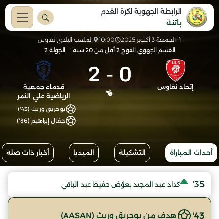
الرابطة الجهوية لكرة القدم
باتنة
الجمعة 3 أكتوبر 2025
10:00
الملعب البلدي نقاوس
القسم الجهوي الفوج 2 أقل من 20 سنة
الجولة 2
2
-
0
إتحاد نقاوس
قدماء جمعية
الرياضية علي النمر
بوحريق وريث (43')
جفال إبراهيم (86')
أحداث المباراة
التشكيلة
الميديا
أخبار ذات صلة
35'
كداد عبد المجيد يعوّض حفيظ عبد الباقي
43'
هدف من بوحريق وريث (AASAN)