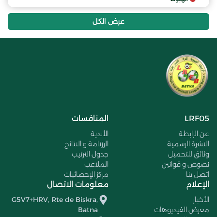
عرض الكل
LRF05
المنافسات
عن الرابطة
الأندية
النشرة الرسمية
الرزنامة و النتائج
وثائق للتحميل
جدول الترتيب
نصوص و قوانين
الملاعب
اتصل بنا
مركز الإحصائيات
الإعلام
معلومات الاتصال
الأخبار
G5V7+HRV, Rte de Biskra,
معرض الفيديوهات
Batna