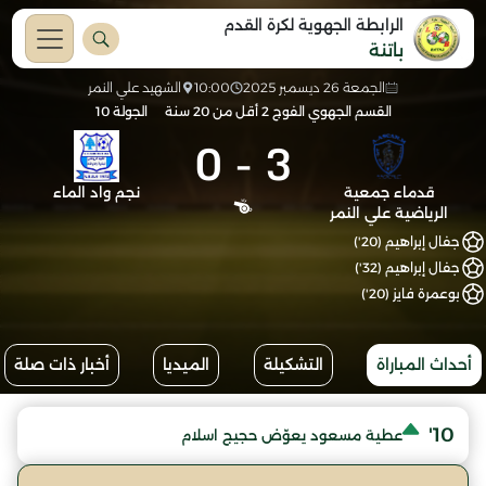
الرابطة الجهوية لكرة القدم
باتنة
الجمعة 26 ديسمبر 2025
10:00
الشهيد علي النمر
القسم الجهوي الفوج 2 أقل من 20 سنة
الجولة 10
0
-
3
قدماء جمعية
نجم واد الماء
الرياضية علي النمر
جفال إبراهيم (20')
جفال إبراهيم (32')
بوعمرة فايز (20')
أحداث المباراة
التشكيلة
الميديا
أخبار ذات صلة
10'
عطية مسعود يعوّض حجيج اسلام