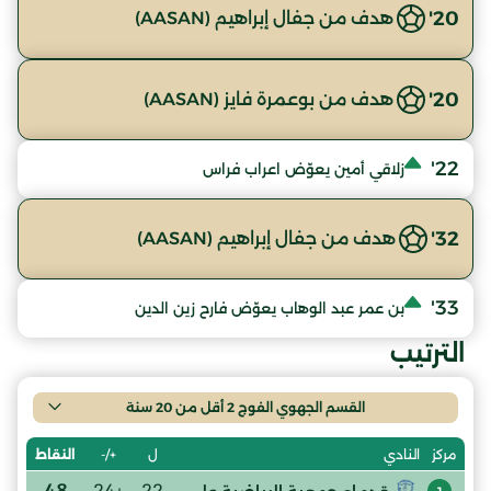
20'
هدف من جفال إبراهيم (AASAN)
20'
هدف من بوعمرة فايز (AASAN)
22'
زلاقي أمين يعوّض اعراب فراس
32'
هدف من جفال إبراهيم (AASAN)
33'
بن عمر عبد الوهاب يعوّض فارح زين الدين
الترتيب
القسم الجهوي الفوج 2 أقل من 20 سنة
ل
+/-
النقاط
مركز
النادي
48
+24
22