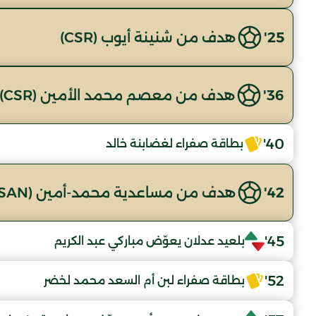
25'
هدف من شنينة أيوب (CSR)
36'
هدف من معصم محمد الأمين (CSR)
40'
بطاقة صفراء لغضابنة خالد
42'
هدف من مساعدية محمد-أمين (AASAN)
45'
بلعيد عدلان يعوّض مباركي عبد الكريم
52'
بطاقة صفراء لبن أم السعد محمد لخضر