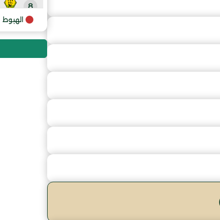
8
الهبوط
9
10
11
12
13
14
15
16