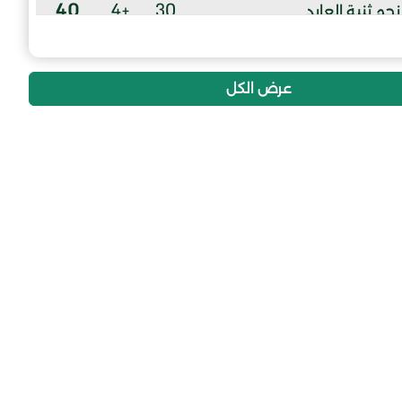
40
+4
30
نجم ثنية العابد
38
-15
30
شباب سهل الرميلة
عرض الكل
37
-4
30
شبيبة خنشلة
36
-6
30
نجم الياشير
34
-23
30
ترجي غيلاسة
32
-21
30
نجم واد الماء
27
-29
30
شباب سيدي عيسى
23
-30
30
مولودية واد الشعبة
-8
-88
30
الوفاق الرياضي جمورة