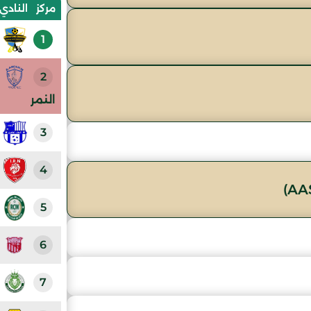
مركز
النادي
1
2
النمر
3
4
5
6
7