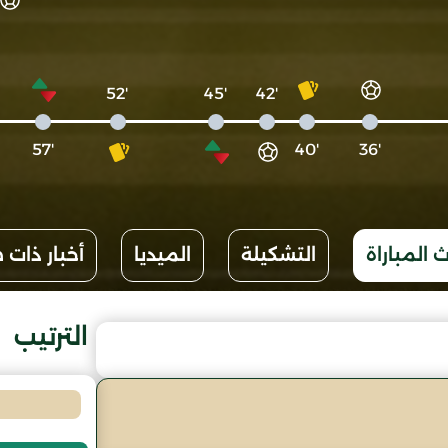
'52
'45
'42
'57
'40
'36
 المباراة
التشكيلة
الميديا
أخبار ذات 
الترتيب