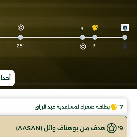
'9
'25
'7
أحداث
7'
بطاقة صفراء لمساعدية عبد الرزاق
9'
هدف من بوهناف وائل (AASAN)