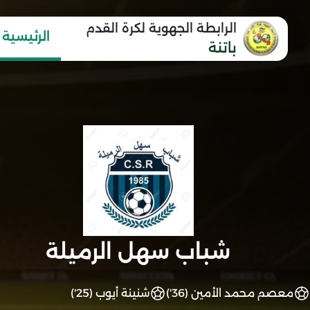
الرابطة الجهوية لكرة القدم
الرئيسية
باتنة
شباب سهل الرميلة
معصم محمد الأمين (36')
شنينة أيوب (25')