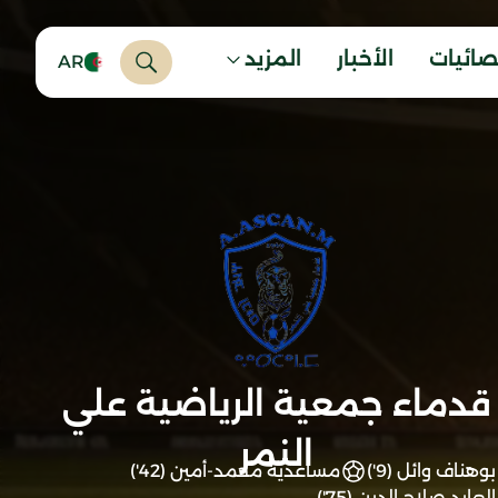
صائيات
الأخبار
المزيد
AR
قدماء جمعية الرياضية علي
النمر
بوهناف وائل (9')
مساعدية محمد-أمين (42')
العابد صلاح الدين (75')