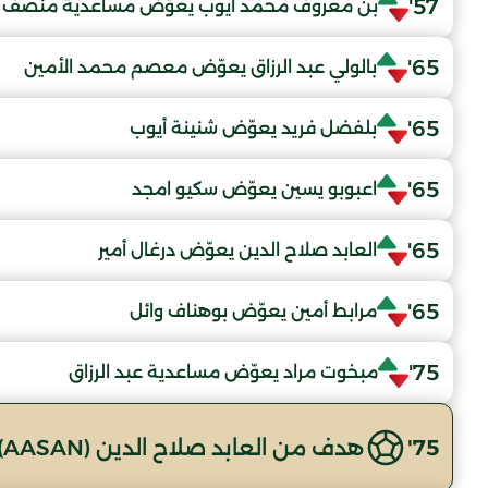
57'
بن معروف محمد أيوب يعوّض مساعدية منصف
65'
بالولي عبد الرزاق يعوّض معصم محمد الأمين
65'
بلفضل فريد يعوّض شنينة أيوب
65'
اعبوبو يسين يعوّض سكيو امجد
65'
العابد صلاح الدين يعوّض درغال أمير
65'
مرابط أمين يعوّض بوهناف وائل
75'
مبخوت مراد يعوّض مساعدية عبد الرزاق
75'
هدف من العابد صلاح الدين (AASAN)