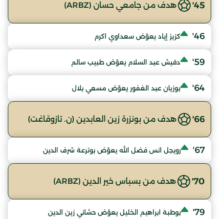
45'
هدف من جامعي حسان (ARBZ)
46'
كزيز إياد يعوّض سعداوي اكرم
59'
دقيش عبد السلام يعوّض طبيب سالم
64'
بوزيان عبد الغفور يعوّض مسعي بلال
66'
هدف من بونزرة زين العابدين (ن. تازوقاغت)
67'
رويجل انس فضل الله يعوّض بوترعة شرف الدين
70'
هدف من بسباس خير الدين (ARBZ)
79'
بوطبة ابراهيم الخليل يعوّض حشاني زين الدين