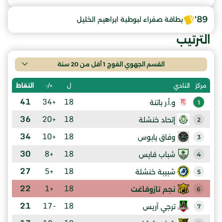
89'
بطاقة صفراء لبوطبة ابراهيم الخليل
الترتيب
القسم الجهوي الفوج 1 أقل من 20 سنة
ل
+/-
النقاط
مركز
النادي
41
+34
18
و.أ.ر باتنة
1
36
+20
18
إتحاد خنشلة
2
34
+10
18
وفاق يابوس
3
30
+8
18
شباب قايس
4
27
+5
18
شبيبة خنشلة
5
22
+1
18
نجم تازوقاغت
6
21
-17
18
ترجي آريس
7