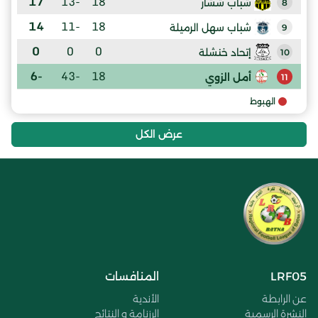
17
-13
18
شباب ششار
8
14
-11
18
شباب سهل الرميلة
9
0
0
0
إتحاد خنشلة
10
-6
-43
18
أمل الزوي
11
الهبوط
عرض الكل
LRF05
المنافسات
عن الرابطة
الأندية
النشرة الرسمية
الرزنامة و النتائج