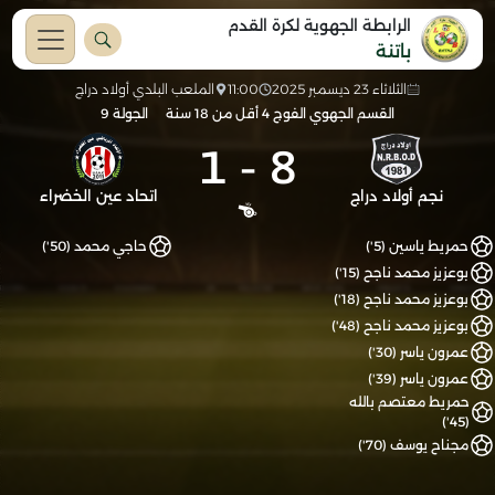
الرابطة الجهوية لكرة القدم
باتنة
الثلاثاء 23 ديسمبر 2025
11:00
الملعب البلدي أولاد دراج
القسم الجهوي الفوج 4 أقل من 18 سنة
الجولة 9
1
-
8
نجم أولاد دراج
اتحاد عين الخضراء
حمريط ياسين (5')
حاجي محمد (50')
بوعزيز محمد ناجح (15')
بوعزيز محمد ناجح (18')
بوعزيز محمد ناجح (48')
عمرون ياسر (30')
عمرون ياسر (39')
حمريط معتصم بالله
(45')
مجناح يوسف (70')