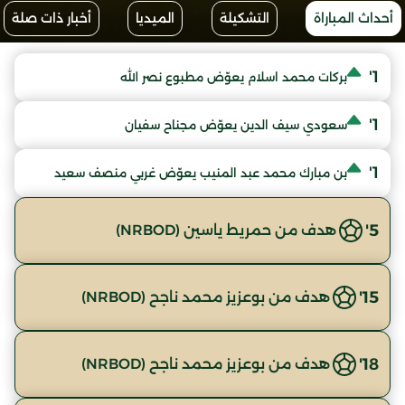
أحداث المباراة
التشكيلة
الميديا
أخبار ذات صلة
1'
بركات محمد اسلام يعوّض مطبوع نصر الله
1'
سعودي سيف الدين يعوّض مجناح سفيان
1'
بن مبارك محمد عبد المنيب يعوّض غربي منصف سعيد
5'
هدف من حمريط ياسين (NRBOD)
15'
هدف من بوعزيز محمد ناجح (NRBOD)
18'
هدف من بوعزيز محمد ناجح (NRBOD)