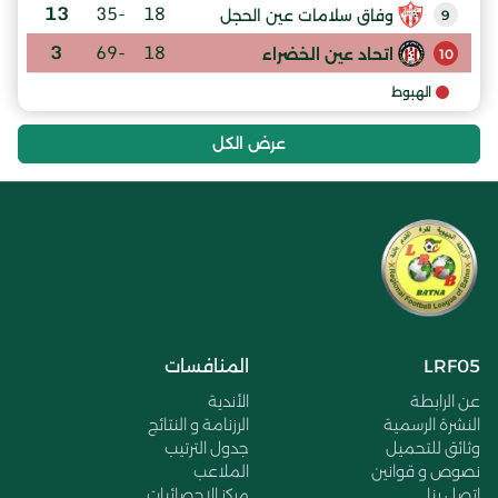
13
-35
18
وفاق سلامات عين الحجل
9
3
-69
18
اتحاد عين الخضراء
10
الهبوط
عرض الكل
LRF05
المنافسات
عن الرابطة
الأندية
النشرة الرسمية
الرزنامة و النتائج
وثائق للتحميل
جدول الترتيب
نصوص و قوانين
الملاعب
اتصل بنا
مركز الإحصائيات