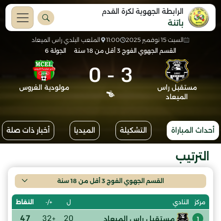
الرابطة الجهوية لكرة القدم
باتنة
السبت 15 نوفمبر 2025
11:00
الملعب البلدي راس الميعاد
القسم الجهوي الفوج 3 أقل من 18 سنة
الجولة 6
0
-
3
مستقبل راس
مولودية الغروس
الميعاد
أحداث المباراة
التشكيلة
الميديا
أخبار ذات صلة
الترتيب
القسم الجهوي الفوج 3 أقل من 18 سنة
ل
+/-
النقاط
مركز
النادي
47
+32
20
مستقبل راس الميعاد
1