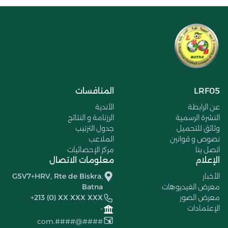
LRF05
المنافسات
عن الرابطة
الأندية
النشرة الرسمية
الرزنامة و النتائج
وثائق للتحميل
جدول الترتيب
نصوص و قوانين
الملاعب
اتصل بنا
مركز الإحصائيات
الإعلام
معلومات الاتصال
الأخبار
G5V7+HRV, Rte de Biskra,
معرض الفيديوهات
Batna
معرض الصور
+213 (0) XX XXX XXX
الإعتمادات
-
####@####.com